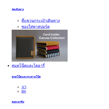
ชุดเดินทาง
ที่แขวนกระเป๋าเดินทาง
ซองใส่พาสปอร์ต
สมุดโน๊ตและไดอารี่
สมุดโน๊ตและกระดาษโน๊ต
A5
B6
คอลเลกชัน